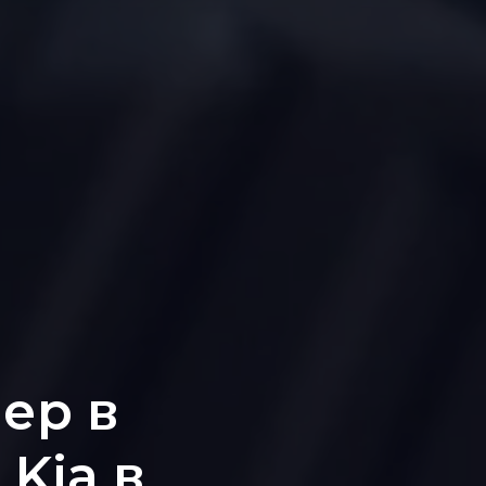
ер в
Kia в