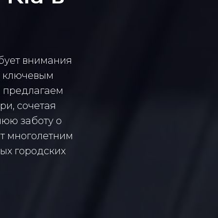
ебует внимания
я ключевым
ы предлагаем
ри, сочетая
нюю заботу о
т многолетним
ных городских