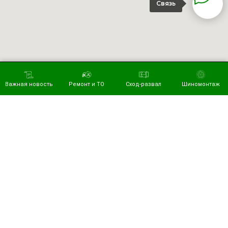
Связь
Важная новость
Ремонт и ТО
Сход-развал
Шиномонтаж