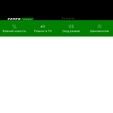
Услуги
Автосервис
Важная новость
Ремонт и ТО
Сход-развал
Шиномонтаж
Автоэлектрик
Диагностика
Постгарантийное
© 2022-2026 Ester Auto
обслуживание
Все цены, указанные на
3D Сход-развал
сайте приведены как
справочная информация
Шиномонтаж
и не являются
публичной офертой,
определяемой
положениями статьи 437
Гражданского кодекса
Российской Федерации
и могут быть изменены в
любое время без