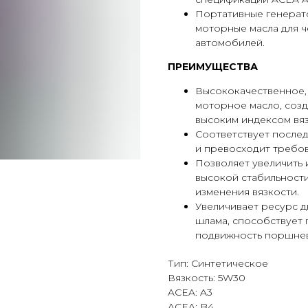
Портативные генерат
моторные масла для ч
автомобилей.
ПРЕИМУЩЕСТВА
Высококачественное,
моторное масло, созд
высоким индексом вяз
Соответствует после
и превосходит требо
Позволяет увеличить 
высокой стабильности
изменения вязкости.
Увеличивает ресурс д
шлама, способствует
подвижность поршнев
Тип: Синтетическое
Вязкость: 5W30
ACEA: A3
ACEA: B4