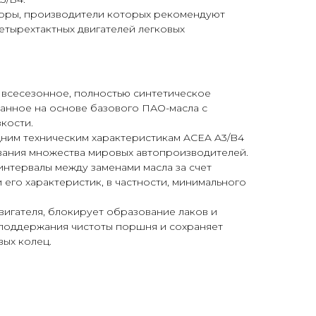
оры, производители которых рекомендуют
етырехтактных двигателей легковых
 всесезонное, полностью синтетическое
анное на основе базового ПАО-масла с
кости.
дним техническим характеристикам ACEA A3/B4
вания множества мировых автопроизводителей.
интервалы между заменами масла за счет
 его характеристик, в частности, минимального
вигателя, блокирует образование лаков и
 поддержания чистоты поршня и сохраняет
ых колец.