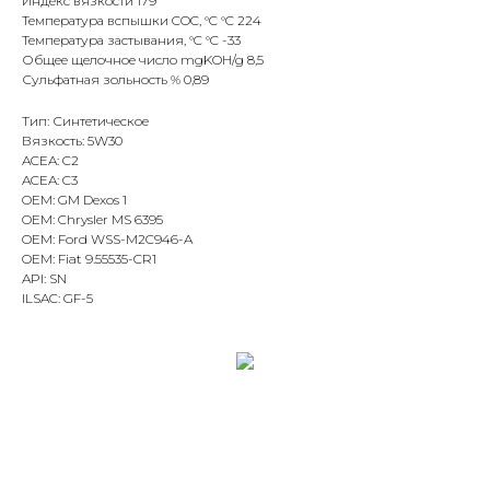
Индекс вязкости 179
Температура вспышки COC, °C °C 224
Температура застывания, °C °C -33
Общее щелочное число mgKOH/g 8,5
Сульфатная зольность % 0,89
Тип: Синтетическое
Вязкость: 5W30
ACEA: C2
ACEA: C3
OEM: GM Dexos 1
OEM: Chrysler MS 6395
OEM: Ford WSS-M2C946-A
OEM: Fiat 9.55535-CR1
API: SN
ILSAC: GF-5