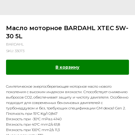
Масло моторное BARDAHL XTEC 5W-
30 5L
BARDAHL
SKU:
33073
В корзину
Cинтетическое энергосберегающее моторное масло нового
поколения с высоким индексом вязкости. Способствует снижению
выбросов CO2, обеспечивает защиту и чистоту двигателя. Особенно
подходит для современных бензиновых двигателей с
турбонаддувом и без, требующих спецификации GM dexos1 Gen 2.
Плотность при 15°C Kg/l 0,847
Вязкость при -30°C mPa.s 4140
Вязкость при 40°C mm2/s 61,8
Вязкость при 100°C mm2/s 11,3