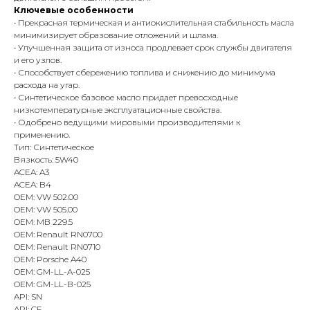
Ключевые особенности
• Прекрасная термическая и антиокислительная стабильность масла
минимизирует образование отложений и шлама.
• Улучшенная защита от износа продлевает срок службы двигателя
и его узлов.
• Способствует сбережению топлива и снижению до минимума
расхода на угар.
• Синтетическое базовое масло придает превосходные
низкотемпературные эксплуатационные свойства.
• Одобрено ведущими мировыми производителями к
применению.
Тип: Синтетическое
Вязкость: 5W40
ACEA: A3
ACEA: B4
OEM: VW 502.00
OEM: VW 505.00
OEM: MB 229.5
OEM: Renault RN0700
OEM: Renault RN0710
OEM: Porsche A40
OEM: GM-LL-A-025
OEM: GM-LL-B-025
API: SN
API: CF