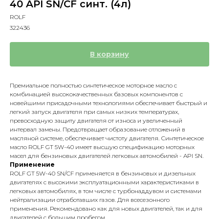
40 API SN/CF синт. (4л)
ROLF
322436
В корзину
Премиальное полностью синтетическое моторное масло с
комбинацией высококачественных базовых компонентов с
новейшими присадочными технологиями обеспечивает быстрый и
легкий запуск двигателя при самых низких температурах,
превосходную защиту двигателя от износа и увеличенный
интервал замены. Предотвращает образование отложений в
масляной системе, обеспечивает чистоту двигателя. Синтетическое
масло ROLF GT 5W-40 имеет высшую спецификацию моторных
масел для бензиновых двигателей легковых автомобилей - API SN.
Применение
ROLF GT 5W-40 SN/CF применяется в бензиновых и дизельных
двигателях с высокими эксплуатационными характеристиками в
легковых автомобилях, в том числе с турбонаддувом и системами
нейтрализации отработавших газов. Для всесезонного
применения. Рекомендовано как для новых двигателей, так и для
двигателей с большим пробегом.