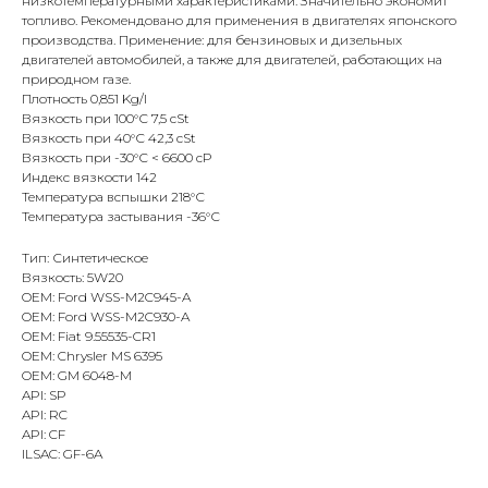
низкотемпературными характеристиками. Значительно экономит
топливо. Рекомендовано для применения в двигателях японского
производства. Применение: для бензиновых и дизельных
двигателей автомобилей, а также для двигателей, работающих на
природном газе.
Плотность 0,851 Kg/l
Вязкость при 100°С 7,5 cSt
Вязкость при 40°С 42,3 cSt
Вязкость при -30°С < 6600 cP
Индекс вязкости 142
Температура вспышки 218°С
Температура застывания -36°С
Тип: Синтетическое
Вязкость: 5W20
OEM: Ford WSS-M2C945-A
OEM: Ford WSS-M2C930-A
OEM: Fiat 9.55535-CR1
OEM: Chrysler MS 6395
OEM: GM 6048-M
API: SP
API: RC
API: CF
ILSAC: GF-6A