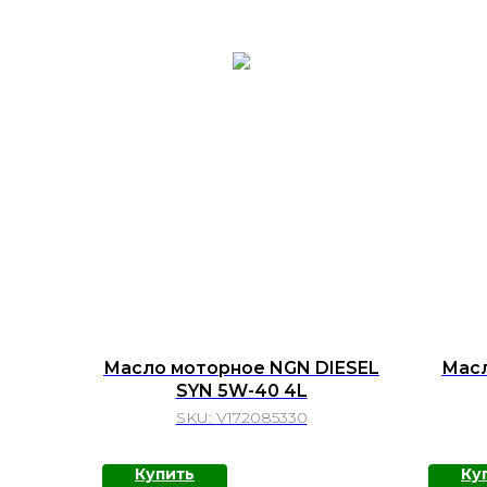
Масло моторное NGN DIESEL
Масл
SYN 5W-40 4L
SKU:
V172085330
Купить
Ку