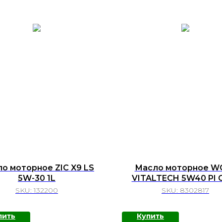
о моторное ZIC X9 LS
Масло моторное W
5W-30 1L
VITALTECH 5W40 PI C
SKU:
132200
SKU:
8302817
пить
Купить