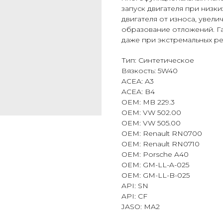
запуск двигателя при низк
двигателя от износа, увел
образование отложений. Г
даже при экстремальных ре
Тип: Синтетическое
Вязкость: 5W40
ACEA: A3
ACEA: B4
OEM: MB 229.3
OEM: VW 502.00
OEM: VW 505.00
OEM: Renault RN0700
OEM: Renault RN0710
OEM: Porsche A40
OEM: GM-LL-A-025
OEM: GM-LL-B-025
API: SN
API: CF
JASO: MA2