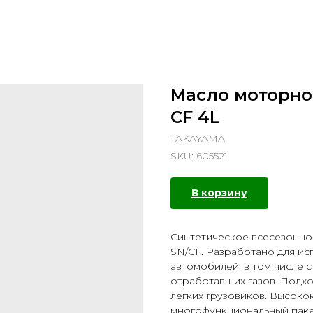
Масло моторно
СF 4L
TAKAYAMA
SKU:
605521
В корзину
Синтетическое всесезонно
SN/СF. Разработано для ис
автомобилей, в том числе 
отработавших газов. Подхо
легких грузовиков. Высоко
многофункциональный паке