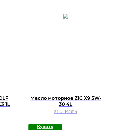
OLF
Масло моторное ZIC X9 5W-
3 1L
30 4L
SKU:
162614
Купить