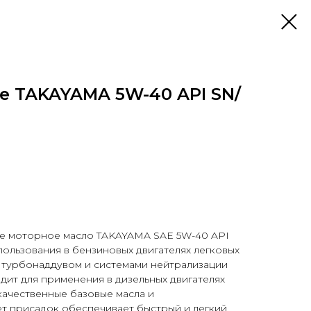
е TAKAYAMA 5W-40 API SN/
е моторное масло TAKAYAMA SAE 5W-40 API
пользования в бензиновых двигателях легковых
с турбонаддувом и системами нейтрализации
дит для применения в дизельных двигателях
качественные базовые масла и
т присадок обеспечивает быстрый и легкий