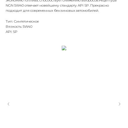
экономию топлива, способствует снижению выбросов.Рецептура
NGN 5W40 отвечает новейшему стандарту API SP. Прекрасно
подходит для современных бензиновых автомобилей.
Тип: Синтетическое
Вязкость: 5W40
API: SP