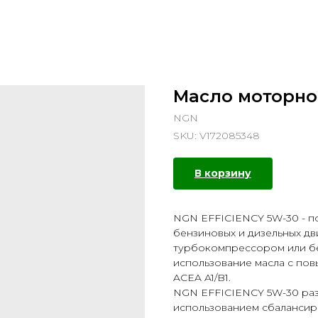
Масло моторно
NGN
SKU:
V172085348
В корзину
NGN EFFICIENCY 5W-30 - п
бензиновых и дизельных дв
турбокомпрессором или бе
использование масла с по
ACEA A1/B1.
NGN EFFICIENCY 5W-30 раз
использованием сбалансир