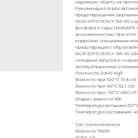
надежную защиту на протя
Рекомендуется для автомо
предотвращения загрязнени
NGN EFFICIENCY 5W-30 сод
фосфора и серы (MidSAPS 
экономичностью, при этом 
коррозии, специальные мою
предотвращают образовани
NGN EFFICIENCY 5W-30 обе
холодном запуске и сохран
эксплуатационных условиях
Плотность 0,849 Kg/l
Вязкость при 100°С 10,6 cSt
Вязкость при 40°С 62,1 cSt
Вязкость при -30°С 4510 cP
Индекс вязкости 166
Температура вспышки 212°
Температура застывания -4
Тип: Синтетическое
Вязкость: 5W30
ACEA: C2