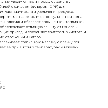
жении увеличенных интервалов замены.
билей с сажевым фильтром (DPF) для
я частицами золы и увеличения ресурса.
ержит меньшее количество сульфатной золы,
технология) и обладает повышенной топливной
обеспечивает отличную защиту от износа и
щие присадки сохраняют двигатель в чистоте и
е отложений и нагара.
спечивает стабильную масляную пленку при
яет ее при высоких температурах и тяжелых
.
С
5°С