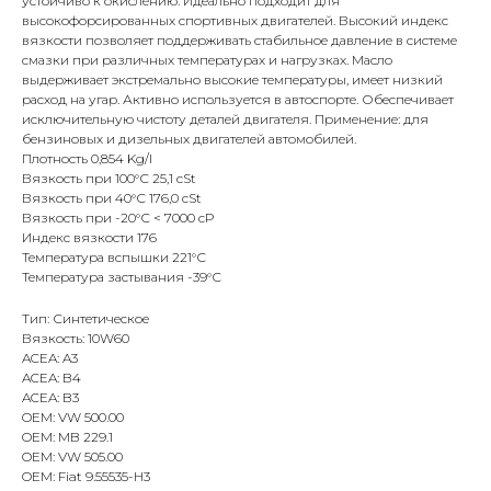
устойчиво к окислению. Идеально подходит для
высокофорсированных спортивных двигателей. Высокий индекс
вязкости позволяет поддерживать стабильное давление в системе
смазки при различных температурах и нагрузках. Масло
выдерживает экстремально высокие температуры, имеет низкий
расход на угар. Активно используется в автоспорте. Обеспечивает
исключительную чистоту деталей двигателя. Применение: для
бензиновых и дизельных двигателей автомобилей.
Плотность 0,854 Kg/l
Вязкость при 100°С 25,1 cSt
Вязкость при 40°С 176,0 cSt
Вязкость при -20°С < 7000 cP
Индекс вязкости 176
Температура вспышки 221°С
Температура застывания -39°С
Тип: Синтетическое
Вязкость: 10W60
ACEA: A3
ACEA: B4
ACEA: B3
OEM: VW 500.00
OEM: MB 229.1
OEM: VW 505.00
OEM: Fiat 9.55535-H3