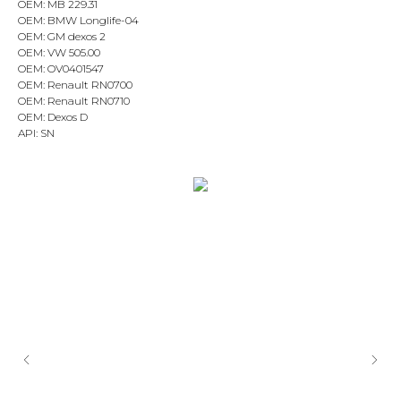
OEM: MB 229.31
OEM: BMW Longlife-04
OEM: GM dexos 2
OEM: VW 505.00
OEM: OV0401547
OEM: Renault RN0700
OEM: Renault RN0710
OEM: Dexos D
API: SN