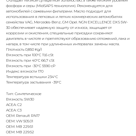
Обладает низкой сульфатной зольностью, а также низким уровнем
фосфора и серы (MidSAPS технология). Рекомендуется для
автомобилей с сажевыми фильтрами. Масло подходит для
использования в легковых и легких коммерческих автомобилях
семейства VAG, Mercedes-Benz, GM Opel. NGN EXCELLENCE DXS 5W-
30 обеспечивает надежную защиту от износа, защищает от
коррозии и окисления, специальные присадки сохраняют
двигатель в чистоте и препятствуют образованию отложений, лака и
нагара, в том числе при удлиненных интервалах замены масла.
Плотность 0,850 Kg/l
Вязкость при 100°С 11,6 cSt
Вязкость при 40°С 66,7 cSt
Вязкость при -30°С 5590 cP
Индекс вязкости 170
Температура вспышки 234°С
Температура застывания -39°С
Тип: Синтетическое
Вязкость: 5W30
ACEA: C2
ACEA: C3
OEM: Renault RN17
OEM: VW 505.01
OEM: MB 229.51
OEM: MB 229.52