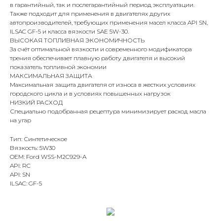
в гарантийный, так и послегарантийный период эксплуатации.
Также подходит для применения в двигателях других
автопроизводителей, требующих применения масел класса API SN,
ILSAC GF-5 и класса вязкости SAE 5W-30.
ВЫСОКАЯ ТОПЛИВНАЯ ЭКОНОМИЧНОСТЬ
За счёт оптимальной вязкости и современного модификатора
трения обеспечивает плавную работу двигателя и высокий
показатель топливной экономии
МАКСИМАЛЬНАЯ ЗАЩИТА
Максимальная защита двигателя от износа в жестких условиях
городского цикла и в условиях повышенных нагрузок
НИЗКИЙ РАСХОД
Специально подобранная рецептура минимизирует расход масла
на угар
Тип: Синтетическое
Вязкость: 5W30
OEM: Ford WSS-M2C929-A
API: RC
API: SN
ILSAC: GF-5