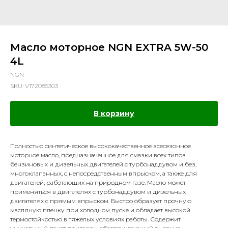
Масло моторное NGN EXTRA 5W-50
4L
NGN
SKU:
V172085303
В корзину
Полностью синтетическое высококачественное всесезонное
моторное масло, предназначенное для смазки всех типов
бензиновых и дизельных двигателей с турбонаддувом и без,
многоклапанных, с непосредственным впрыском, а также для
двигателей, работающих на природном газе. Масло может
применяться в двигателях с турбонаддувом и дизельных
двигателях с прямым впрыском. Быстро образует прочную
масляную пленку при холодном пуске и обладает высокой
термостойкостью в тяжелых условиях работы. Содержит