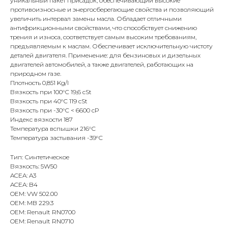
уникальный пакет присадок, обеспечивающий высокие
противоизносные и энергосберегающие свойства и позволяющий
увеличить интервал замены масла. Обладает отличными
антифрикционными свойствами, что способствует снижению
трения и износа, соответствует самым высоким требованиям,
предъявляемым к маслам. Обеспечивает исключительную чистоту
деталей двигателя. Применение: для бензиновых и дизельных
двигателей автомобилей, а также двигателей, работающих на
природном газе.
Плотность 0,851 Kg/l
Вязкость при 100°С 19,6 cSt
Вязкость при 40°С 119 cSt
Вязкость при -30°С < 6600 cP
Индекс вязкости 187
Температура вспышки 216°С
Температура застывания -39°С
Тип: Синтетическое
Вязкость: 5W50
ACEA: A3
ACEA: B4
OEM: VW 502.00
OEM: MB 229.3
OEM: Renault RN0700
OEM: Renault RN0710