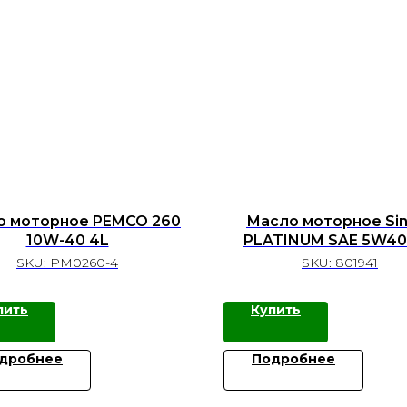
о моторное PEMCO 260
Масло моторное Sin
10W-40 4L
PLATINUM SAE 5W40
SN/CF синт. (4л)
SKU:
PM0260-4
SKU:
801941
пить
Купить
дробнее
Подробнее