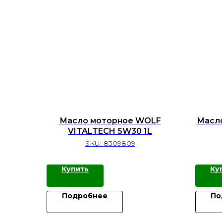
Масло моторное WOLF
Масл
VITALTECH 5W30 1L
SKU:
8309809
Купить
Ку
Подробнее
По