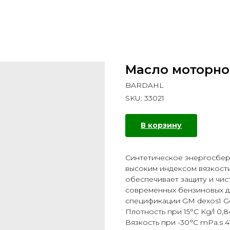
Масло моторно
BARDAHL
SKU:
33021
В корзину
Cинтетическое энергосбер
высоким индексом вязкост
обеспечивает защиту и чис
современных бензиновых д
спецификации GM dexos1 Ge
Плотность при 15°C Kg/l 0,8
Вязкость при -30°C mPa.s 4