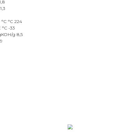
1,8
1,3
°C °C 224
 °C -33
KOH/g 8,5
89