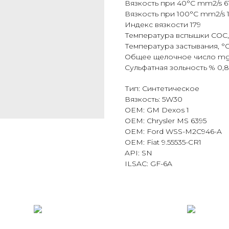
Вязкость при 40°C mm2/s 6
Вязкость при 100°C mm2/s 1
Индекс вязкости 179
Температура вспышки COC, 
Температура застывания, °C
Общее щелочное число mg
Сульфатная зольность % 0,
Тип: Синтетическое
Вязкость: 5W30
OEM: GM Dexos 1
OEM: Chrysler MS 6395
OEM: Ford WSS-M2C946-A
OEM: Fiat 9.55535-CR1
API: SN
ILSAC: GF-6A