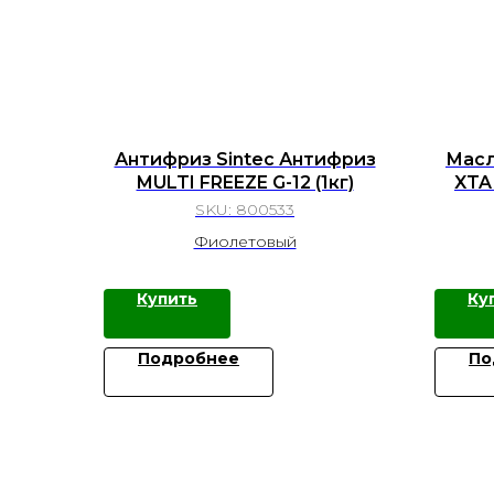
Антифриз Sintec Антифриз
Масл
MULTI FREEZE G-12 (1кг)
XTA
SKU:
800533
Фиолетовый
Купить
Ку
Подробнее
По