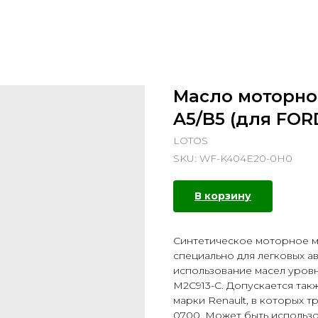
Масло моторно
A5/B5 (для FORD
LOTOS
SKU:
WF-K404E20-0H0
В корзину
Синтетическое моторное м
специально для легковых а
использование масел уровн
M2C913-C. Допускается так
марки Renault, в которых 
0700. Может быть использо