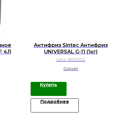
нное
Антифриз Sintec Антифриз
F 4Л
UNIVERSAL G-11 (1кг)
SKU:
800302
Синий
Купить
Подробнее