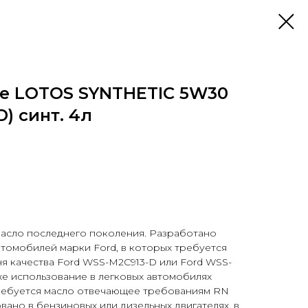
е LOTOS SYNTHETIC 5W30
) синт. 4л
асло последнего поколения. Разработано
втомобилей марки Ford, в которых требуется
я качества Ford WSS-M2C913-D или Ford WSS-
же использование в легковых автомобилях
требуется масло отвечающее требованиям RN
вано в бензиновых или дизельных двигателях, в