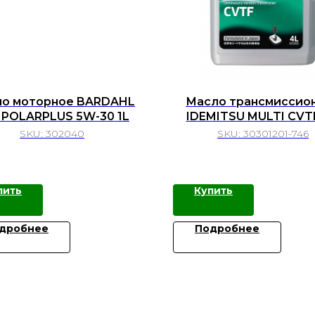
о моторное BARDAHL
Масло трансмиссио
 POLARPLUS 5W-30 1L
IDEMITSU MULTI CVT
SKU:
302040
SKU:
30301201-746
пить
Купить
дробнее
Подробнее