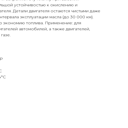
ольшой устойчивостью к окислению и
теля. Детали двигателя остаются чистыми даже
тервала эксплуатации масла (до 30 000 км).
ю экономию топлива. Применение: для
игателей автомобилей, а также двигателей,
газе.
cP
С
4°С