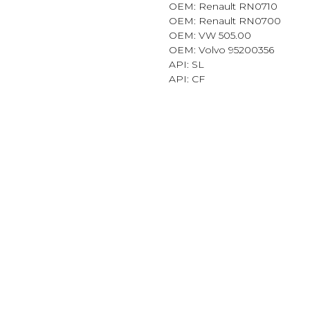
OEM: Renault RN0710
OEM: Renault RN0700
OEM: VW 505.00
OEM: Volvo 95200356
API: SL
API: CF