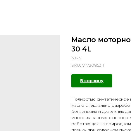
Масло моторно
30 4L
NGN
SKU:
V172085311
В корзину
Полностью синтетическое
масло специально разраб
бензиновых и дизельных дв
многоклапанных, с непосре
работающих на природном 
пленку при холодном пуске