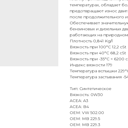
температурах, обладает б
предотвращают износ двига
после продолжительного ин
Обеспечивает значительну
бензиновых и дизельных дв
работающих на природном 
Плотность 0,841 Kg/l
Вязкость при 100°С 12,2 cSt
Вязкость при 40°С 68,2 cSt
Вязкость при -35°С < 6200 
Индекс вязкости 179
Температура вспышки 229°
Температура застывания -5
Тип: Синтетическое
Вязкость: 0W30
ACEA: A3
ACEA: B4
OEM: VW 502.00
OEM: MB 229.5
OEM: MB 229.3