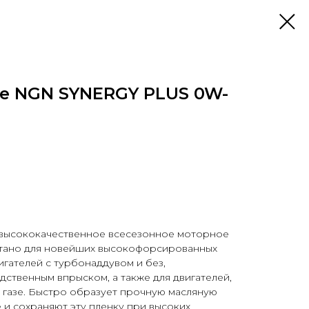
е NGN SYNERGY PLUS 0W-
 высококачественное всесезонное моторное
отано для новейших высокофорсированных
игателей с турбонаддувом и без,
дственным впрыском, а также для двигателей,
газе. Быстро образует прочную масляную
 и сохраняют эту пленку при высоких