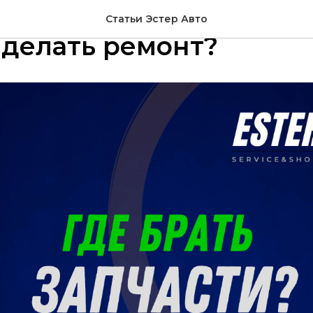
запчасти нужно брать 
Статьи Эстер Авто
делать ремонт?