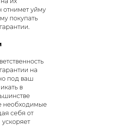
на их
н отнимет уйму
ому покупать
гарантии.
и
тветственность
гарантии на
но под ваш
икать в
льшинстве
се необходимые
ая себя от
а ускоряет