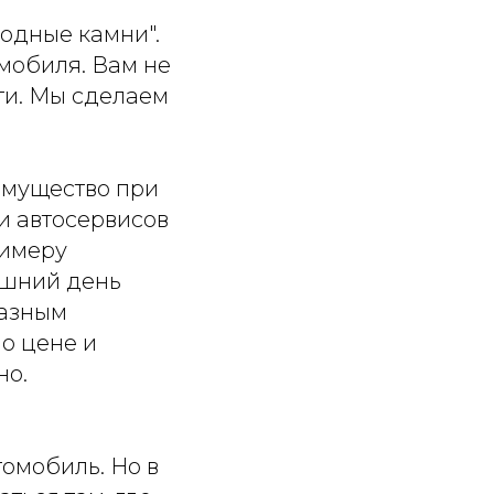
водные камни".
мобиля. Вам не
сти. Мы сделаем
имущество при
и автосервисов
римеру
яшний день
разным
по цене и
но.
томобиль. Но в