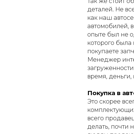
Так же стоит 
деталей. Не вс
как наш автос
автомобилей, 
опыте был не о
которого была
покупаете запч
Менеджер инте
загруженности 
время, деньги,
Покупка в авт
Это скорее вс
комплектующих.
всего продавец
делать, почти 