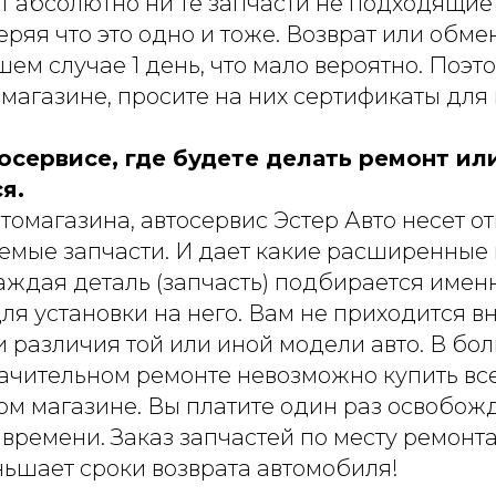
 абсолютно ни те запчасти не подходящие 
еряя что это одно и тоже. Возврат или обме
шем случае 1 день, что мало вероятно. Поэт
омагазине, просите на них сертификаты для 
осервисе, где будете делать ремонт ил
я.
втомагазина, автосервис Эстер Авто несет о
аемые запчасти. И дает какие расширенные 
аждая деталь (запчасть) подбирается имен
ля установки на него. Вам не приходится вн
 различия той или иной модели авто. В бо
начительном ремонте невозможно купить в
ом магазине. Вы платите один раз освобожд
 времени. Заказ запчастей по месту ремонт
ньшает сроки возврата автомобиля!