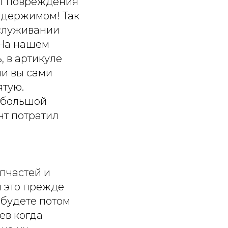
ет повреждения
содержимом! Так
бслуживании
 На нашем
, в артикуле
ли вы сами
ятую.
а большой
нт потратил
пчастей и
н это прежде
 будете потом
ев когда