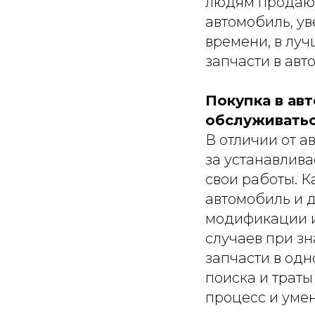
людям продают
автомобиль, ув
времени, в луч
запчасти в авт
Покупка в авт
обслуживатьс
В отличии от а
за устанавлив
свои работы. К
автомобиль и д
модификации и
случаев при з
запчасти в одн
поиска и траты
процесс и уме