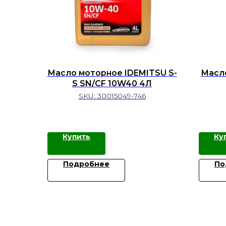
Масло моторное IDEMITSU S-
Масло
S SN/CF 10W40 4Л
SKU:
30015049-746
Купить
Ку
Подробнее
По