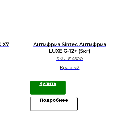
 X7
Антифриз Sintec Антифриз
LUXE G-12+ (5кг)
SKU:
614500
Красный
Купить
Подробнее