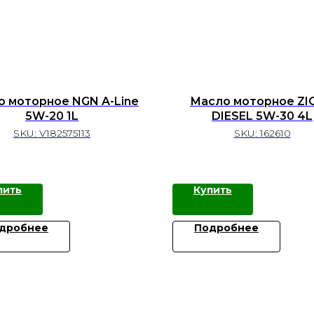
 моторное NGN A-Line
Масло моторное ZIC
5W-20 1L
DIESEL 5W-30 4L
SKU:
V182575113
SKU:
162610
пить
Купить
дробнее
Подробнее