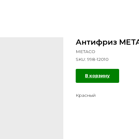
Антифриз META
METACO
SKU:
998-12010
В корзину
Красный